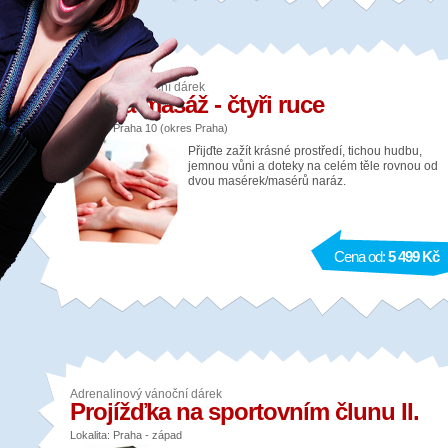
Relaxační vánoční dárek
Tantra masáž - čtyři ruce
Lokalita: Praha 10 (okres Praha)
Přijďte zažít krásné prostředí, tichou hudbu,
jemnou vůni a doteky na celém těle rovnou od
dvou masérek/masérů naráz.
Cena od:
5 499 Kč
Adrenalinový vánoční dárek
Projížďka na sportovním člunu II.
Lokalita: Praha - západ