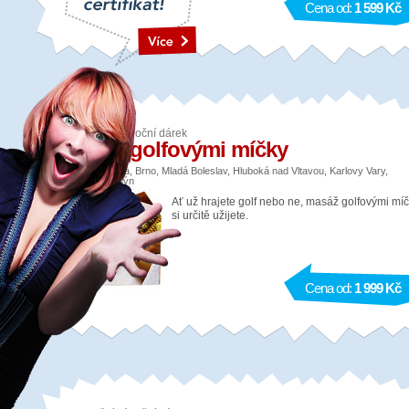
Cena od:
1 599 Kč
Relaxační vánoční dárek
Masáž golfovými míčky
Lokalita: Praha, Brno, Mladá Boleslav, Hluboká nad Vltavou, Karlovy Vary,
Špindlerův Mlýn
Ať už hrajete golf nebo ne, masáž golfovými mí
si určitě užijete.
Cena od:
1 999 Kč