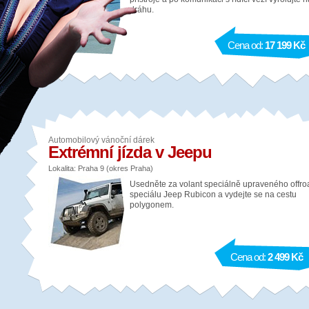
dráhu.
Cena od:
17 199 Kč
Automobilový vánoční dárek
Extrémní jízda v Jeepu
Lokalita: Praha 9 (okres Praha)
Usedněte za volant speciálně upraveného offro
speciálu Jeep Rubicon a vydejte se na cestu
polygonem.
Cena od:
2 499 Kč