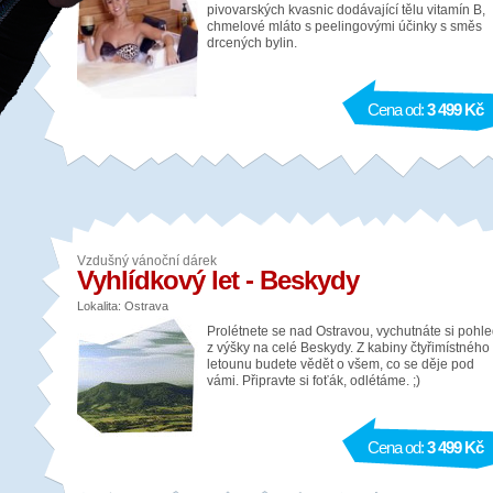
pivovarských kvasnic dodávající tělu vitamín B,
chmelové mláto s peelingovými účinky s směs
drcených bylin.
Cena od:
3 499 Kč
Vzdušný vánoční dárek
Vyhlídkový let - Beskydy
Lokalita: Ostrava
Prolétnete se nad Ostravou, vychutnáte si pohl
z výšky na celé Beskydy. Z kabiny čtyřimístného
letounu budete vědět o všem, co se děje pod
vámi. Připravte si foťák, odlétáme. ;)
Cena od:
3 499 Kč