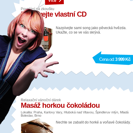
Povolání na zkoušku
Nazpívejte vlastní CD
Lokalita: Praha
Nazpívejte sami song jako pěvecká hvězda.
Ukažte, co se ve vás skrývá.
Cena od:
3 999 Kč
Relaxační vánoční dárek
Masáž horkou čokoládou
Lokalita: Praha, Karlovy Vary, Hluboká nad Vltavou, Špindleruv mlýn, Mladá
Boleslav, Brno
Nechte se zabalit do horké a voňavé čokolády.