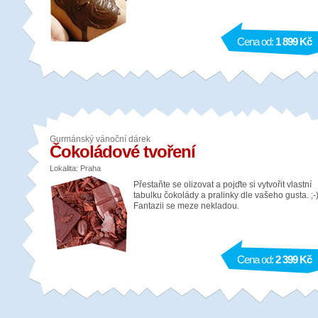
Cena od:
1 899 Kč
Gurmánský vánoční dárek
Čokoládové tvoření
Lokalita: Praha
Přestaňte se olizovat a pojďte si vytvořit vlastní
tabulku čokolády a pralinky dle vašeho gusta. ;-
Fantazii se meze nekladou.
Cena od:
2 399 Kč