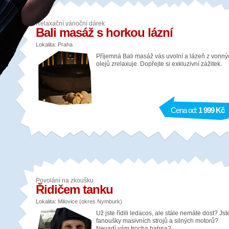
Relaxační vánoční dárek
Bali masáž s horkou lázní
Lokalita: Praha
Příjemná Bali masáž vás uvolní a lázeň z vonný
olejů zrelaxuje. Dopřejte si exkluzivní zážitek.
Cena od:
1 999 Kč
Povolání na zkoušku
Řidičem tanku
Lokalita: Milovice (okres Nymburk)
Už jste řídili ledacos, ale stále nemáte dost? Jst
fanoušky masivních strojů a silných motorů?
Nevadí vám trocha bahna?