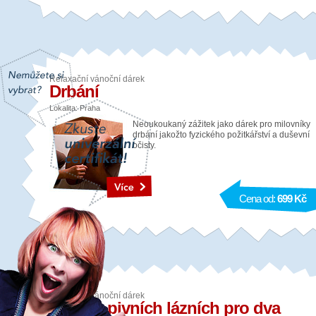
Relaxační vánoční dárek
Drbání
Lokalita: Praha
Neoukoukaný zážitek jako dárek pro milovníky
drbání jakožto fyzického požitkářství a duševní
očisty.
Cena od:
699 Kč
Relaxační vánoční dárek
Relax v pivních lázních pro dva