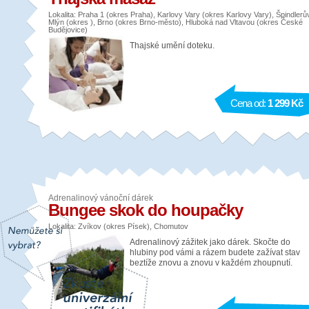
Lokalita: Praha 1 (okres Praha), Karlovy Vary (okres Karlovy Vary), Špindlerů
Mlýn (okres ), Brno (okres Brno-město), Hluboká nad Vltavou (okres České
Budějovice)
Thajské umění doteku.
Cena od:
1 299 Kč
Adrenalinový vánoční dárek
Bungee skok do houpačky
Lokalita: Zvíkov (okres Písek), Chomutov
Adrenalinový zážitek jako dárek. Skočte do
hlubiny pod vámi a rázem budete zažívat stav
beztíže znovu a znovu v každém zhoupnutí.