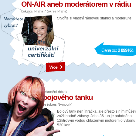
ON-AIR aneb moderátorem v rádiu
Lokalita: Praha 7 (okres Praha)
Stvořte si vlastní rádiovou stanici a moderujte.
Cena od:
2 899 Kč
Adrenalinový vánoční dárek
Řízení bojového tanku
Lokalita: Milovice (okres Nymburk)
Bojový tank není hračka, ale přesto s ním můžet
zažít hodně zábavy. Jeho 36 tun je poháněno
12litrovým vodou chlazeným motorem o výkonu
520 koní.