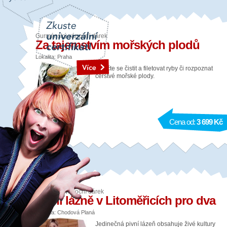
Gurmánský vánoční dárek
Za tajemstvím mořských plodů
Lokalita: Praha
Naučte se čistit a filetovat ryby či rozpoznat
čerstvé mořské plody.
Cena od:
3 699 Kč
Relaxační vánoční dárek
Pivní lázně v Litoměřicích pro dva
Lokalita: Chodová Planá
Jedinečná pivní lázeň obsahuje živé kultury