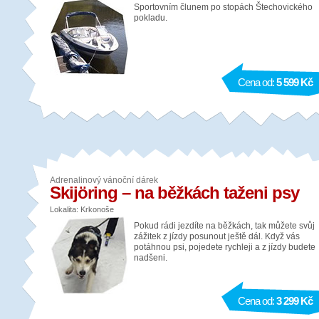
Sportovním člunem po stopách Štechovického
pokladu.
Cena od:
5 599 Kč
Adrenalinový vánoční dárek
Skijöring – na běžkách taženi psy
Lokalita: Krkonoše
Pokud rádi jezdíte na běžkách, tak můžete svůj
zážitek z jízdy posunout ještě dál. Když vás
potáhnou psi, pojedete rychleji a z jízdy budete
nadšeni.
Cena od:
3 299 Kč