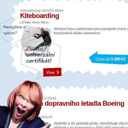
Adrenalinový vánoční dárek
Kiteboarding
Lokalita: Nové Mlýny
Windsurf plus wakeboard plus paraglide rovná 
trojnásobná dávka adrenalinu.
Cena od:
5 399 Kč
Vzdušný vánoční dárek
Pilotem dopravního letadla Boeing
737
Lokalita: Praha Ruzyně
Sedněte si do sedadla pilota, zkontrolujte všec
přístroje a po komunikaci s řídící věží vyrolujte n