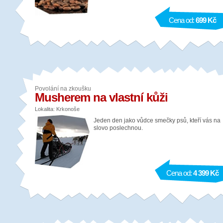
Cena od:
699 Kč
Povolání na zkoušku
Musherem na vlastní kůži
Lokalita: Krkonoše
Jeden den jako vůdce smečky psů, kteří vás na
slovo poslechnou.
Cena od:
4 399 Kč