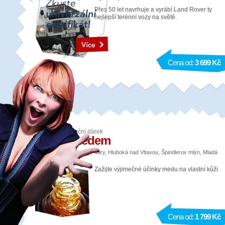
Přes 50 let navrhuje a vyrábí Land Rover ty
nejlepší terénní vozy na světě.
Cena od:
3 699 Kč
Relaxační vánoční dárek
Masáž medem
Lokalita: Praha, Karlovy Vary, Hluboká nad Vltavou, Špindleruv mlýn, Mladá
Boleslav, Brno
Zažijte výjimečné účinky medu na vlastní kůži.
Cena od:
1 799 Kč