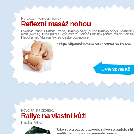
Relaxační vánoční dárek
Reflexní masáž nohou
Lokalita: Praha 1 (okres Praha), Karlovy Vary (okres Karlovy Vary), Špindlerů
Mlýn (okres ), Brno (okres Brno-město), Mladá Boleslav (okres Mladá Bolesla
Hluboká nad Vltavou (okres České Budějovice)
Zažijte příjemné doteky od chodidel po kolena.
Cena od:
799 Kč
Povolání na zkoušku
Rallye na vlastní kůži
Lokalita: Milovice
Jako spolujezdec v závodě rallye se budete řítit