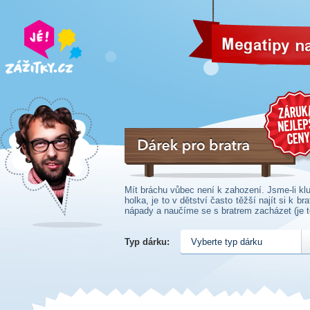
Dárek pro bratra
Mít bráchu vůbec není k zahození. Jsme-li kluk
holka, je to v dětství často těžší najít si k
nápady a naučíme se s bratrem zacházet (je t
Můžeme i jako holky ze společnosti bratra tě
zažít lepší zážitky než se ségrou, neboť kl
Typ dárku:
Vyberte typ dárku
překvapení, což nás do života dost zoceluje
nad malichernosti. Bratr nám navíc alespoň 
hlubin mužské duše. Mužská duše je jako hlu
všechny její tajné chodby, zahalené tmou. Sp
bráchou dětství a dospělost může být velký a 
pomocník), tak pro ženy (kromě toho, že m