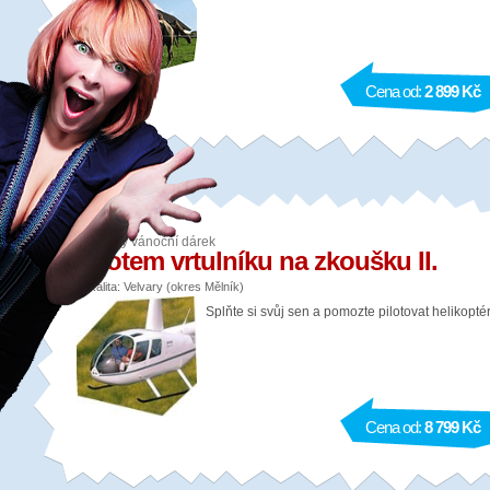
Cena od:
2 899 Kč
Vzdušný vánoční dárek
Pilotem vrtulníku na zkoušku II.
Lokalita: Velvary (okres Mělník)
Splňte si svůj sen a pomozte pilotovat helikopté
Cena od:
8 799 Kč