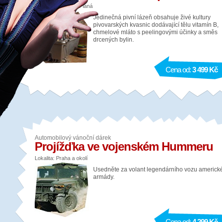
Lokalita: Chodová Planá
Jedinečná pivní lázeň obsahuje živé kultury
pivovarských kvasnic dodávající tělu vitamín B,
chmelové mláto s peelingovými účinky a směs
drcených bylin.
Cena od:
3 499 Kč
Automobilový vánoční dárek
Projížďka ve vojenském Hummeru
Lokalita: Praha a okolí
Usedněte za volant legendárního vozu americk
armády.
Cena od:
4 299 Kč