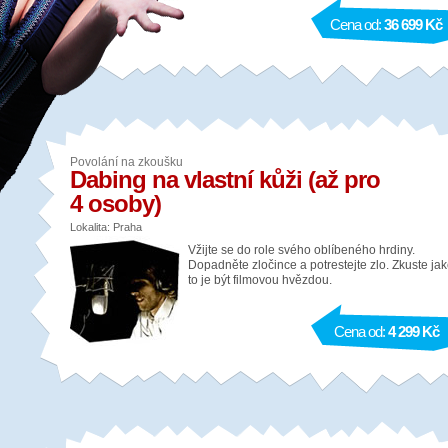
Cena od:
36 699 Kč
Povolání na zkoušku
Dabing na vlastní kůži (až pro
4 osoby)
Lokalita: Praha
Vžijte se do role svého oblíbeného hrdiny.
Dopadněte zločince a potrestejte zlo. Zkuste ja
to je být filmovou hvězdou.
Cena od:
4 299 Kč