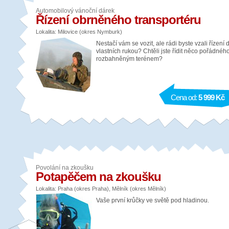
Automobilový vánoční dárek
Řízení obrněného transportéru
Lokalita: Milovice (okres Nymburk)
Nestačí vám se vozit, ale rádi byste vzali řízení 
vlastních rukou? Chtěli jste řídit něco pořádnéh
rozbahněným terénem?
Cena od:
5 999 Kč
Povolání na zkoušku
Potapěčem na zkoušku
Lokalita: Praha (okres Praha), Mělník (okres Mělník)
Vaše první krůčky ve světě pod hladinou.