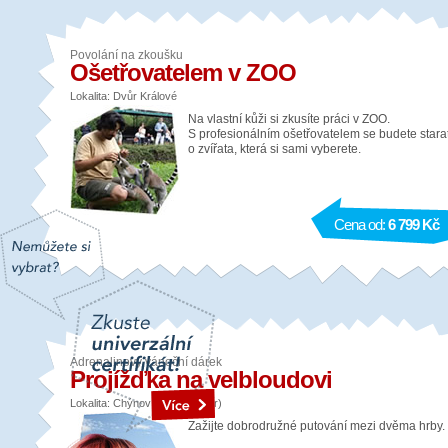
Povolání na zkoušku
Ošetřovatelem v ZOO
Lokalita: Dvůr Králové
Na vlastní kůži si zkusíte práci v ZOO.
S profesionálním ošetřovatelem se budete stara
o zvířata, která si sami vyberete.
Cena od:
6 799 Kč
Adrenalinový vánoční dárek
Projížďka na velbloudovi
Lokalita: Chýnov (okres Tábor)
Zažijte dobrodružné putování mezi dvěma hrby.