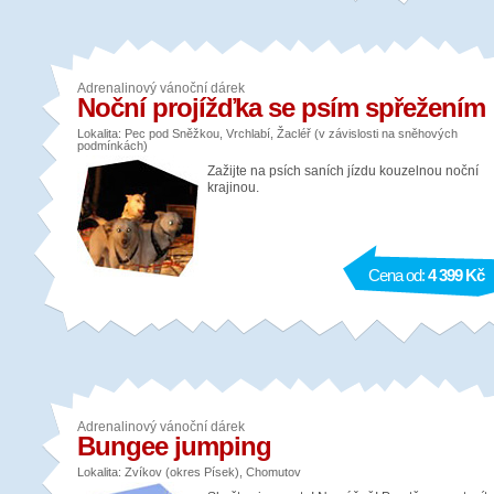
Adrenalinový vánoční dárek
Noční projížďka se psím spřežením
Lokalita: Pec pod Sněžkou, Vrchlabí, Žacléř (v závislosti na sněhových
podmínkách)
Zažijte na psích saních jízdu kouzelnou noční
krajinou.
Cena od:
4 399 Kč
Adrenalinový vánoční dárek
Bungee jumping
Lokalita: Zvíkov (okres Písek), Chomutov