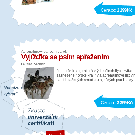
Cena od:
2 299 Kč
Adrenalinový vánoční dárek
Vyjížďka se psím spřežením
Lokalita: Vrchlabí
Jedinečné spojení krásných ušlechtilých zvířat,
zasněžené horské krajiny a adrenalinové jízdy 
saních tažených smečkou aljaškých psů Husky.
Cena od:
3 399 Kč