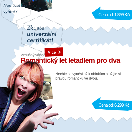
Cena od:
1 899 Kč
Vzdušný vánoční dárek
Romantický let letadlem pro dva
Lokalita: Praha
Nechte se vynést až k oblakům a užijte si tu
pravou romantiku ve dvou.
Cena od:
6 299 Kč