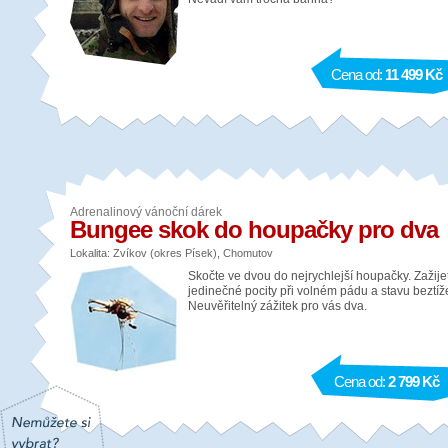
Cena od:
11 499 Kč
Adrenalinový vánoční dárek
Bungee skok do houpačky pro dva
Lokalita: Zvíkov (okres Písek), Chomutov
Skočte ve dvou do nejrychlejší houpačky. Zažije
jedinečné pocity při volném pádu a stavu beztíž
Neuvěřitelný zážitek pro vás dva.
Cena od:
2 799 Kč