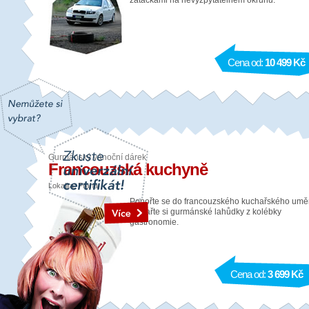
zatáčkami na nevyzpytatelném okruhu.
Cena od:
10 499 Kč
Gurmánský vánoční dárek
Francouzská kuchyně
Lokalita: Praha
Ponořte se do francouzského kuchařského umě
a uvařte si gurmánské lahůdky z kolébky
gastronomie.
Cena od:
3 699 Kč