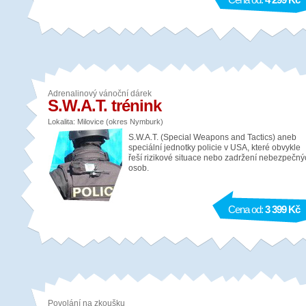
Adrenalinový vánoční dárek
S.W.A.T. trénink
Lokalita: Milovice (okres Nymburk)
S.W.A.T. (Special Weapons and Tactics) aneb
speciální jednotky policie v USA, které obvykle
řeší rizikové situace nebo zadržení nebezpečný
osob.
Cena od:
3 399 Kč
Povolání na zkoušku