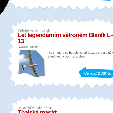
Vzdušný vánoční dárek
Let legendárním větroněm Blaník L
13
Lokalita: Příbram
I bez motoru se budete vznášet vzduchem a uží
si jedinečný pocit jako pták.
Cena od:
2 599 Kč
Relaxační vánoční dárek
Thajská masáž