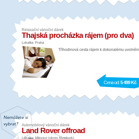
Relaxační vánoční dárek
Thajská procházka rájem (pro dva)
Lokalita: Praha
Tříhodinová cesta rájem k dokonalému uvolnění
Cena od:
5 499 Kč
Automobilový vánoční dárek
Land Rover offroad
Lokalita: Milovice (okres Nymburk)