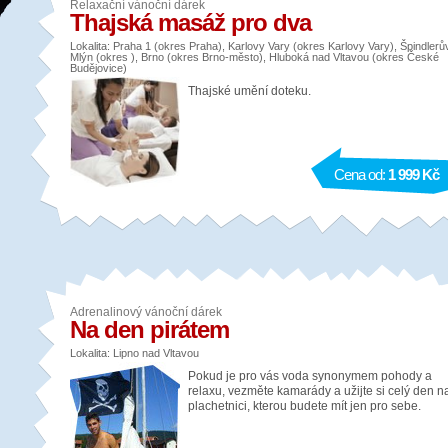
Relaxační vánoční dárek
Thajská masáž pro dva
Lokalita: Praha 1 (okres Praha), Karlovy Vary (okres Karlovy Vary), Špindlerů
Mlýn (okres ), Brno (okres Brno-město), Hluboká nad Vltavou (okres České
Budějovice)
Thajské umění doteku.
Cena od:
1 999 Kč
Adrenalinový vánoční dárek
Na den pirátem
Lokalita: Lipno nad Vltavou
Pokud je pro vás voda synonymem pohody a
relaxu, vezměte kamarády a užijte si celý den n
plachetnici, kterou budete mít jen pro sebe.