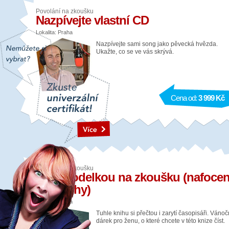
Povolání na zkoušku
Nazpívejte vlastní CD
Lokalita: Praha
Nazpívejte sami song jako pěvecká hvězda.
Ukažte, co se ve vás skrývá.
Cena od:
3 999 Kč
Povolání na zkoušku
Fotomodelkou na zkoušku (nafocen
fotoknihy)
Lokalita: Praha
Tuhle knihu si přečtou i zarytí časopisáři. Vánoč
dárek pro ženu, o které chcete v této knize číst.