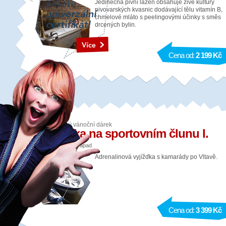
Jedinečná pivní lázeň obsahuje živé kultury
pivovarských kvasnic dodávající tělu vitamín B,
chmelové mláto s peelingovými účinky s směs
drcených bylin.
Cena od:
2 199 Kč
Adrenalinový vánoční dárek
Projížďka na sportovním člunu I.
Lokalita: Praha - západ
Adrenalinová vyjížďka s kamarády po Vltavě.
Cena od:
3 399 Kč