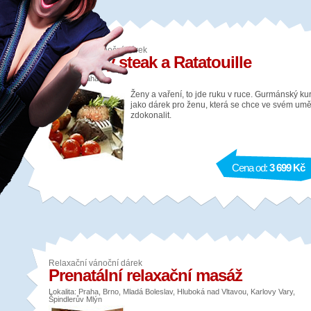
Gurmánský vánoční dárek
Šťavnatý steak a Ratatouille
Lokalita: Praha
Ženy a vaření, to jde ruku v ruce. Gurmánský ku
jako dárek pro ženu, která se chce ve svém umě
zdokonalit.
Cena od:
3 699 Kč
Relaxační vánoční dárek
Prenatální relaxační masáž
Lokalita: Praha, Brno, Mladá Boleslav, Hluboká nad Vltavou, Karlovy Vary,
Špindlerův Mlýn