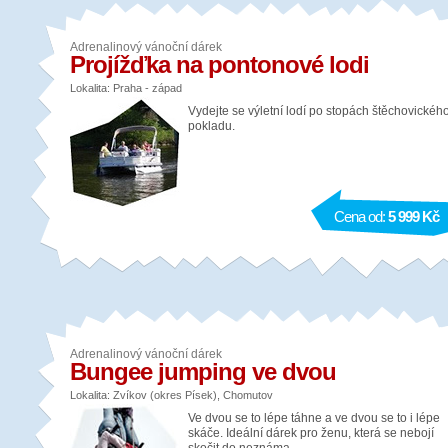
Adrenalinový vánoční dárek
Projížďka na pontonové lodi
Lokalita: Praha - západ
Vydejte se výletní lodí po stopách štěchovickéh
pokladu.
Cena od:
5 999 Kč
Adrenalinový vánoční dárek
Bungee jumping ve dvou
Lokalita: Zvíkov (okres Písek), Chomutov
Ve dvou se to lépe táhne a ve dvou se to i lépe
skáče. Ideální dárek pro ženu, která se nebojí