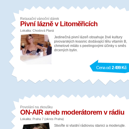
Relaxační vánoční dárek
Pivní lázně v Litoměřicích
Lokalita: Chodová Planá
Jedinečná pivní lázeň obsahuje živé kultury
pivovarských kvasnic dodávající tělu vitamín B,
chmelové mláto s peelingovými účinky s směs
drcených bylin.
Cena od:
2 499 Kč
Povolání na zkoušku
ON-AIR aneb moderátorem v rádiu
Lokalita: Praha 7 (okres Praha)
Stvořte si vlastní rádiovou stanici a moderujte.