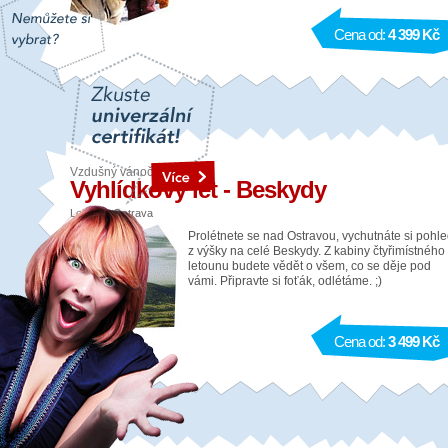
Cena od:
4 399 Kč
Vzdušný vánoční dárek
Vyhlídkový let - Beskydy
Lokalita: Ostrava
Prolétnete se nad Ostravou, vychutnáte si pohl
z výšky na celé Beskydy. Z kabiny čtyřimístného
letounu budete vědět o všem, co se děje pod
vámi. Připravte si foťák, odlétáme. ;)
Cena od:
3 499 Kč