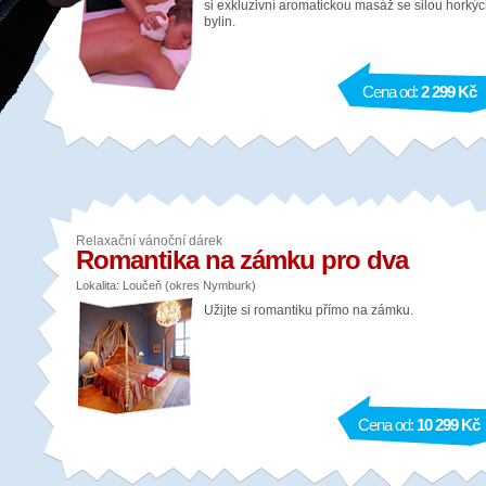
si exkluzivní aromatickou masáž se silou horký
bylin.
Cena od:
2 299 Kč
Relaxační vánoční dárek
Romantika na zámku pro dva
Lokalita: Loučeň (okres Nymburk)
Užijte si romantiku přímo na zámku.
Cena od:
10 299 Kč