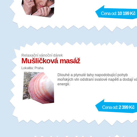
Cena od:
10 199 Kč
Relaxační vánoční dárek
Mušličková masáž
Lokalita: Praha
Dlouhé a plynulé tahy napodobující pohyb
mořských vln odstraní svalové napětí a dodají 
energii.
Cena od:
2 399 Kč