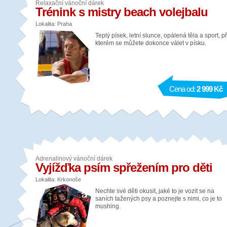
Relaxační vánoční dárek
Trénink s mistry beach volejbalu
Lokalita: Praha
Teplý písek, letní slunce, opálená těla a sport, př
kterém se můžete dokonce válet v písku.
Cena od:
2 999 Kč
Adrenalinový vánoční dárek
Vyjížďka psím spřežením pro děti
Lokalita: Krkonoše
Nechte své děti okusit, jaké to je vozit se na
saních tažených psy a poznejte s nimi, co je to
mushing.