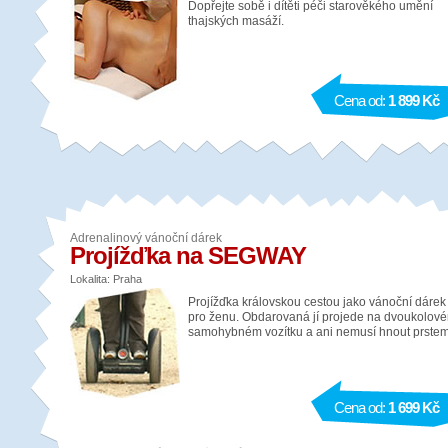
Dopřejte sobě i dítěti péči starověkého umění
thajských masáží.
Cena od:
1 899 Kč
Adrenalinový vánoční dárek
Projížďka na SEGWAY
Lokalita: Praha
Projížďka královskou cestou jako vánoční dárek
pro ženu. Obdarovaná jí projede na dvoukolov
samohybném vozítku a ani nemusí hnout prstem
Cena od:
1 699 Kč