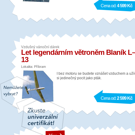
Cena od:
4 599 Kč
Vzdušný vánoční dárek
Let legendárním větroněm Blaník L
13
Lokalita: Příbram
I bez motoru se budete vznášet vzduchem a uží
si jedinečný pocit jako pták.
Cena od:
2 599 Kč