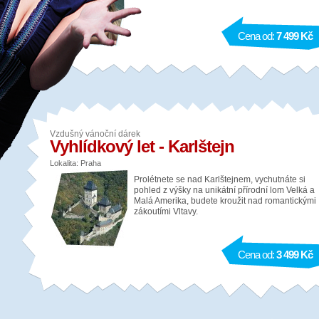
Cena od:
7 499 Kč
Vzdušný vánoční dárek
Vyhlídkový let - Karlštejn
Lokalita: Praha
Prolétnete se nad Karlštejnem, vychutnáte si
pohled z výšky na unikátní přírodní lom Velká a
Malá Amerika, budete kroužit nad romantickými
zákoutími Vltavy.
Cena od:
3 499 Kč