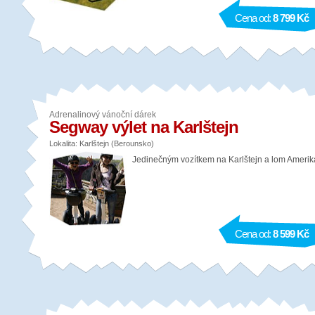
Cena od:
8 799 Kč
Adrenalinový vánoční dárek
Segway výlet na Karlštejn
Lokalita: Karlštejn (Berounsko)
Jedinečným vozítkem na Karlštejn a lom Amerik
Cena od:
8 599 Kč