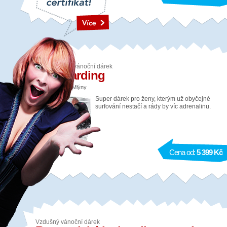
Adrenalinový vánoční dárek
Kiteboarding
Lokalita: Nové Mlýny
Super dárek pro ženy, kterým už obyčejné
surfování nestačí a rády by víc adrenalinu.
Cena od:
5 399 Kč
Vzdušný vánoční dárek