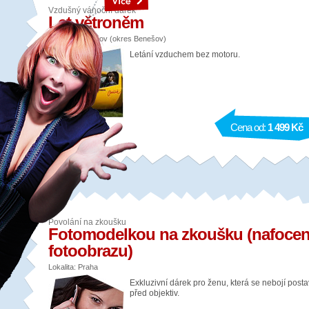
Vzdušný vánoční dárek
Let větroněm
Lokalita: Benešov (okres Benešov)
Letání vzduchem bez motoru.
Cena od:
1 499 Kč
Povolání na zkoušku
Fotomodelkou na zkoušku (nafocen
fotoobrazu)
Lokalita: Praha
Exkluzivní dárek pro ženu, která se nebojí posta
před objektiv.