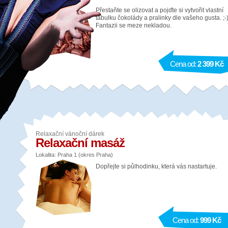
Přestaňte se olizovat a pojďte si vytvořit vlastní
tabulku čokolády a pralinky dle vašeho gusta. ;-
Fantazii se meze nekladou.
Cena od:
2 399 Kč
Relaxační vánoční dárek
Relaxační masáž
Lokalita: Praha 1 (okres Praha)
Dopřejte si půlhodinku, která vás nastartuje.
Cena od:
999 Kč