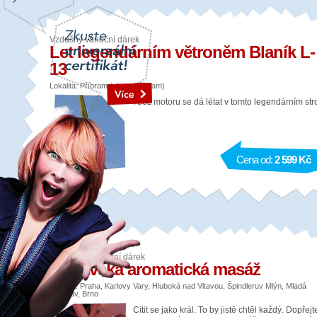
Vzdušný vánoční dárek
Let legendárním větroněm Blaník L-
13
Lokalita: Příbram (okres Příbram)
I bez motoru se dá létat v tomto legendárním stro
Cena od:
2 599 Kč
Relaxační vánoční dárek
Královská aromatická masáž
Lokalita: Praha, Karlovy Vary, Hluboká nad Vltavou, Špindleruv Mlýn, Mladá
Boleslav, Brno
Cítit se jako král. To by jistě chtěl každý. Dopřejt