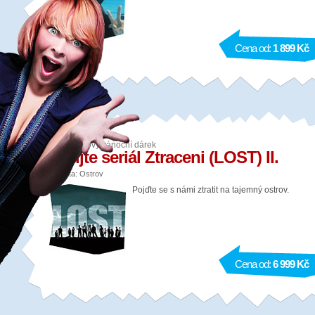
Cena od:
1 899 Kč
Adrenalinový vánoční dárek
Zažijte seriál Ztraceni (LOST) II.
Lokalita: Ostrov
Pojďte se s námi ztratit na tajemný ostrov.
Cena od:
6 999 Kč