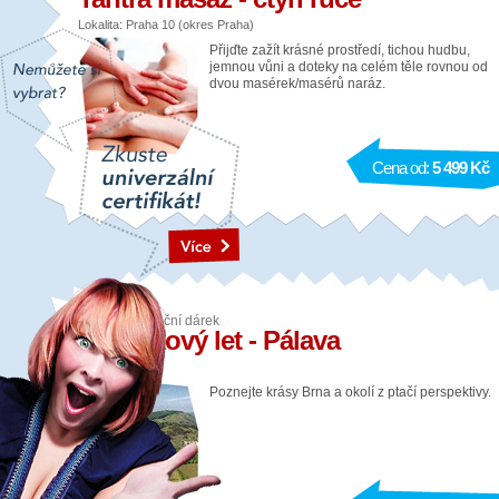
Lokalita: Praha 10 (okres Praha)
Přijďte zažít krásné prostředí, tichou hudbu,
jemnou vůni a doteky na celém těle rovnou od
dvou masérek/masérů naráz.
Cena od:
5 499 Kč
Vzdušný vánoční dárek
Vyhlídkový let - Pálava
Lokalita: Brno
Poznejte krásy Brna a okolí z ptačí perspektivy.