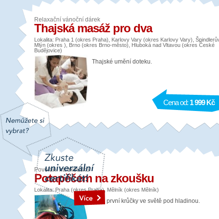
Relaxační vánoční dárek
Thajská masáž pro dva
Lokalita: Praha 1 (okres Praha), Karlovy Vary (okres Karlovy Vary), Špindlerů
Mlýn (okres ), Brno (okres Brno-město), Hluboká nad Vltavou (okres České
Budějovice)
Thajské umění doteku.
Cena od:
1 999 Kč
Povolání na zkoušku
Potapěčem na zkoušku
Lokalita: Praha (okres Praha), Mělník (okres Mělník)
Vaše první krůčky ve světě pod hladinou.