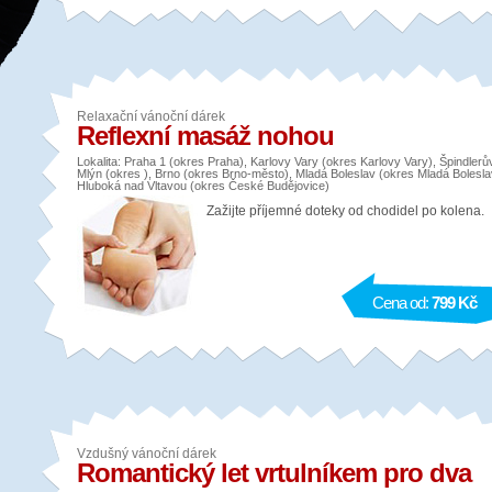
Relaxační vánoční dárek
Reflexní masáž nohou
Lokalita: Praha 1 (okres Praha), Karlovy Vary (okres Karlovy Vary), Špindlerů
Mlýn (okres ), Brno (okres Brno-město), Mladá Boleslav (okres Mladá Bolesla
Hluboká nad Vltavou (okres České Budějovice)
Zažijte příjemné doteky od chodidel po kolena.
Cena od:
799 Kč
Vzdušný vánoční dárek
Romantický let vrtulníkem pro dva