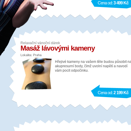
Cena od:
3 499 Kč
Relaxační vánoční dárek
Masáž lávovými kameny
Lokalita: Praha
Hřejivé kameny na vašem těle budou působit n
akupresurní body, čímž uvolní napětí a navodí
vám pocit odpočinku.
Cena od:
2 199 Kč