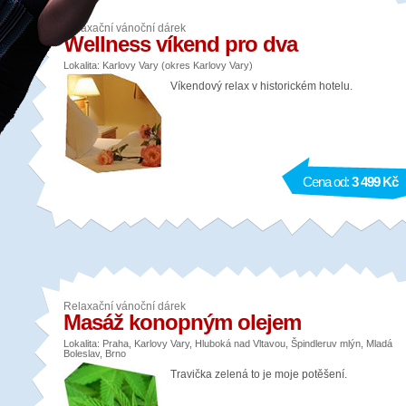
Relaxační vánoční dárek
Wellness víkend pro dva
Lokalita: Karlovy Vary (okres Karlovy Vary)
Víkendový relax v historickém hotelu.
Cena od:
3 499 Kč
Relaxační vánoční dárek
Masáž konopným olejem
Lokalita: Praha, Karlovy Vary, Hluboká nad Vltavou, Špindleruv mlýn, Mladá
Boleslav, Brno
Travička zelená to je moje potěšení.