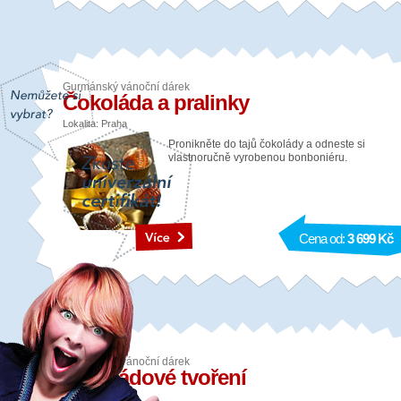
Gurmánský vánoční dárek
Čokoláda a pralinky
Lokalita: Praha
Pronikněte do tajů čokolády a odneste si
vlastnoručně vyrobenou bonboniéru.
Cena od:
3 699 Kč
Gurmánský vánoční dárek
Čokoládové tvoření
Lokalita: Praha