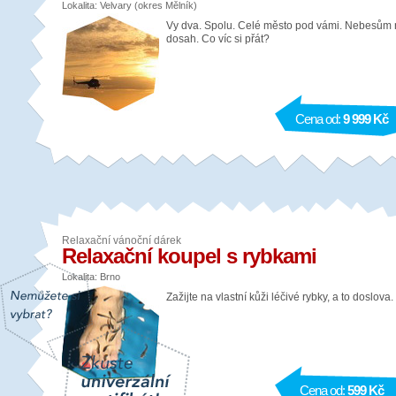
Lokalita: Velvary (okres Mělník)
Vy dva. Spolu. Celé město pod vámi. Nebesům
dosah. Co víc si přát?
Cena od:
9 999 Kč
Relaxační vánoční dárek
Relaxační koupel s rybkami
Lokalita: Brno
Zažijte na vlastní kůži léčivé rybky, a to doslova.
Cena od:
599 Kč