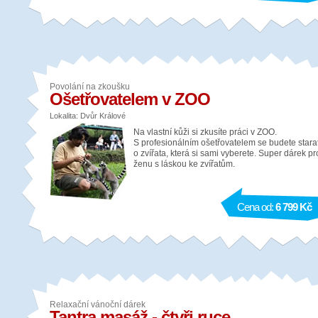
Povolání na zkoušku
Ošetřovatelem v ZOO
Lokalita: Dvůr Králové
Na vlastní kůži si zkusíte práci v ZOO.
S profesionálním ošetřovatelem se budete stara
o zvířata, která si sami vyberete. Super dárek pr
ženu s láskou ke zvířatům.
Cena od:
6 799 Kč
Relaxační vánoční dárek
Tantra masáž - čtyři ruce