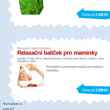
Cena od:
2 199 Kč
Relaxační vánoční dárek
Relaxační balíček pro maminky
Lokalita: Praha, Brno, Mladá Boleslav, Hluboká nad Vltavou, Karlovy Vary,
Špindlerův Mlýn
Prenatální a poporodní masáž pro budoucí
maminky.
Cena od:
3 199 Kč