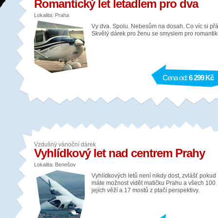
Romantický let letadlem pro dva
Lokalita: Praha
Vy dva. Spolu. Nebesům na dosah. Co víc si přá
Skvělý dárek pro ženu se smyslem pro romantik
Cena od:
6 299 Kč
Vzdušný vánoční dárek
Vyhlídkový let nad centrem Prahy
Lokalita: Benešov
Vyhlídkových letů není nikdy dost, zvlášť pokud
máte možnost vidět matičku Prahu a všech 100
jejích věží a 17 mostů z ptačí perspektivy.