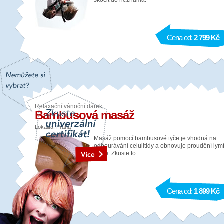
skočit do neznáma.
Cena od:
2 799 Kč
Relaxační vánoční dárek
Bambusová masáž
Lokalita: Praha
Masáž pomocí bambusové tyče je vhodná na
odbourávání celulitidy a obnovuje proudění lym
v těle. Zkuste to.
Cena od:
1 899 Kč